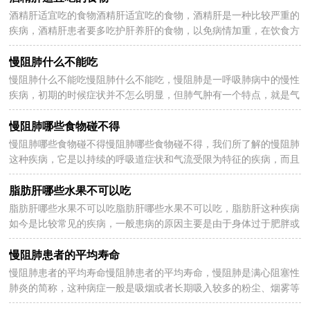
酒精肝适宜吃的食物酒精肝适宜吃的食物，酒精肝是一种比较严重的
2023-01-21
疾病，酒精肝患者要多吃护肝养肝的食物，以免病情加重，在饮食方
面上酒精肝患者可以吃一些食物来缓解自己的病情，那么...
慢阻肺什么不能吃
慢阻肺什么不能吃慢阻肺什么不能吃，慢阻肺是一呼吸肺病中的慢性
2023-01-21
疾病，初期的时候症状并不怎么明显，但肺气肿有一个特点，就是气
道发生的不可逆的损伤，随着病情的严重，很有可能会危及...
慢阻肺哪些食物碰不得
慢阻肺哪些食物碰不得慢阻肺哪些食物碰不得，我们所了解的慢阻肺
2023-01-21
这种疾病，它是以持续的呼吸道症状和气流受限为特征的疾病，而且
重点是易复发，所以一定要忌口，那么慢阻肺哪些食物碰...
脂肪肝哪些水果不可以吃
脂肪肝哪些水果不可以吃脂肪肝哪些水果不可以吃，脂肪肝这种疾病
2023-01-21
如今是比较常见的疾病，一般患病的原因主要是由于身体过于肥胖或
者经常吃高脂肪的食物的食物导致的，下面为大家分...
慢阻肺患者的平均寿命
慢阻肺患者的平均寿命慢阻肺患者的平均寿命，慢阻肺是满心阻塞性
2023-01-21
肺炎的简称，这种病症一般是吸烟或者长期吸入较多的粉尘、烟雾等
对身体有害的气体造成的，大多数是中老年比较常患...