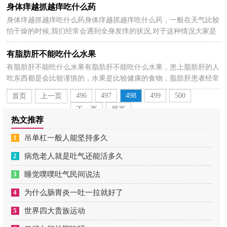
身体痒越抓越痒吃什么药
身体痒越抓越痒吃什么药身体痒越抓越痒吃什么药，一般在天气比较
2023-01-21
怕干燥的时候,我们经常会遇到全身发痒的状况,对于这种情况大家是
非常苦恼的。因为引起全身瘙痒的原因是特别多...
有脂肪肝不能吃什么水果
有脂肪肝不能吃什么水果有脂肪肝不能吃什么水果，患上脂肪肝的人
2023-01-21
吃东西都是会比较谨慎的，水果是比较健康的食物，脂肪肝患者经常
吃水果有利于疾病的恢复，但患者要根据自己的情况选...
496
497
498
499
500
首页
上一页
下一页
尾页
热文推荐
1
吊单杠一般人能坚持多久
2
病危老人就是吐气还能活多久
3
睡觉噗噗吐气民间说法
4
为什么肠胃炎一吐一拉就好了
5
世界四大贵族运动