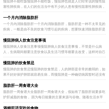
慢阻肺不能吃饭慢阻肺不能吃饭，慢阻肺也就是人们经常说的慢性阻
2023-01-21
塞性肺疾病，在人们的生活当中有不少的人患有慢性阻塞性肺疾病，
这种疾病的病人在饮食是有要注意的，下面是慢阻肺不...
一个月内消除脂肪肝
一个月内消除脂肪肝一个月内消除脂肪肝，脂肪肝是一种不太常见的
2023-01-21
疾病，一般是由不良的饮食习惯引起的疾病，想要快速消除脂肪肝是
比较困难的，那么下面为大家介绍一个月内消除脂肪肝...
慢阻肺病人饮食注意事项
慢阻肺病人饮食注意事项慢阻肺病人饮食注意事项，不管是什么病
2023-01-21
人，生病期间都要注意饮食以及生活习惯等都要去改变，这样对自己
的病情才会有好转。那么小编今天来带大家一起看看慢...
慢阻肺的饮食禁忌
慢阻肺的饮食禁忌慢阻肺的饮食禁忌，人的肺部是非常的脆弱的，如
2023-01-21
果不好好保护肺部就容易生病，而慢阻肺是一种确切病因暂时还没有
完全明确的肺部疾病，慢阻肺是非常严重的疾病，那么慢...
脂肪肝一周食谱大全
脂肪肝一周食谱大全脂肪肝一周食谱大全，假如有了脂肪肝就要多吃
2023-01-21
护肝减脂的食物， 因为每日能量的主要来源与谷物。随着生活水平
的提高，脂肪肝患者日益增加，以下分享脂肪肝一周食...
酒精肝适宜吃的食物