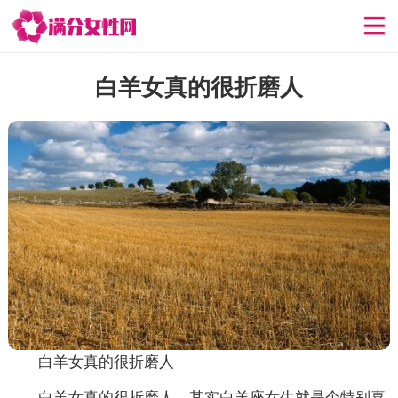
白羊女真的很折磨人
白羊女真的很折磨人
白羊女真的很折磨人，其实白羊座女生就是个特别喜