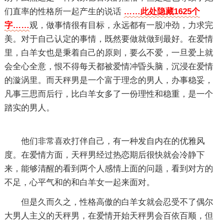
们直率的性格所一起产生的说话
……此处隐藏1625个
字……
观，做事情很有目标，永远都有一股冲劲，力求完
美。对于自己认定的事情，既然要做就做到最好。在爱情
里，白羊女也是秉着自己的原则，要么不爱，一旦爱上就
会全心全意，恨不得每天都被爱情冲昏头脑，沉浸在爱情
的漩涡里。而天秤男是一个富于理念的男人，办事稳妥，
凡事三思而后行，比白羊女多了一份理性和稳重，是一个
踏实的男人。
他们非常喜欢打伴自己，有一种发自内在的优雅风
度。在爱情方面，天秤男经过热恋期后很快就会冷静下
来，能够清醒的看到两个人感情上面的问题，看到对方的
不足，心平气和的和白羊女一起来面对。
但是久而久之，性格高傲的白羊女就会忍受不了偶尔
大男人主义的天秤男，在爱情开始天秤男会百依百顺，但