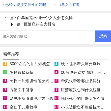
已婚女能接受异性的好吗
白羊女占有欲
白羊座追不到一个女人会怎么样
上一篇：
巨蟹座的实力排名
下一篇：
精华推荐
1
3000左右的抽油烟机怎么选
2
晚上睡不着头痛要爆炸
3
怎样选择草莓
4
00后也开始立遗嘱，最牵挂虚拟财产
5
怎样才能增进情侣之间的感情
6
学风水学看哪些书籍好
7
方便面不健康
8
巨蟹座狠心到什么程度
9
梦见厕所脏得没地方下脚
10
挽回死心的巨蟹女怎么做
11
金仙子儿童故事
12
小孩被欺负不敢反抗怎么教导