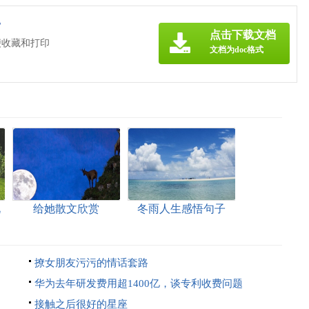
》
点击下载文档
便收藏和打印
文档为doc格式
说
给她散文欣赏
冬雨人生感悟句子
（精选60句）
撩女朋友污污的情话套路
华为去年研发费用超1400亿，谈专利收费问题
接触之后很好的星座