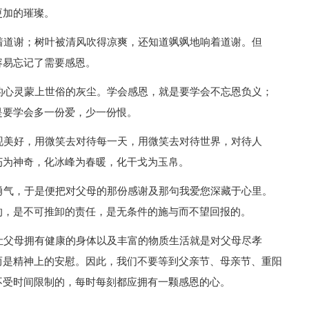
更加的璀璨。
着道谢；树叶被清风吹得凉爽，还知道飒飒地响着道谢。但
容易忘记了需要感恩。
的心灵蒙上世俗的灰尘。学会感恩，就是要学会不忘恩负义；
是要学会多一份爱，少一份恨。
现美好，用微笑去对待每一天，用微笑去对待世界，对待人
朽为神奇，化冰峰为春暖，化干戈为玉帛。
勇气，于是便把对父母的那份感谢及那句我爱您深藏于心里。
的，是不可推卸的责任，是无条件的施与而不望回报的。
让父母拥有健康的身体以及丰富的物质生活就是对父母尽孝
而是精神上的安慰。因此，我们不要等到父亲节、母亲节、重阳
不受时间限制的，每时每刻都应拥有一颗感恩的心。