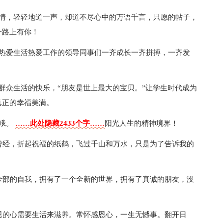
友情，轻轻地道一声，却道不尽心中的万语千言，只愿的帖子，
一路上有你！
群热爱生活热爱工作的领导同事们一齐成长一齐拼搏，一齐发
群众生活的快乐，“朋友是世上最大的宝贝。”让学生时代成为
真正的幸福美满。
巍峨。
……此处隐藏2433个字……
阳光人生的精神境界！
曾经，折起祝福的纸鹤，飞过千山和万水，只是为了告诉我的
全部的自我，拥有了一个全新的世界，拥有了真诚的朋友，没
恩的心需要生活来滋养。常怀感恩心，一生无憾事。翻开日