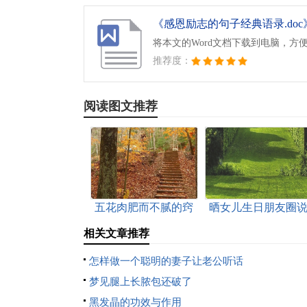
《感恩励志的句子经典语录.doc
将本文的Word文档下载到电脑，方
推荐度：
阅读图文推荐
五花肉肥而不腻的窍
晒女儿生日朋友圈
门是什么
说
相关文章推荐
怎样做一个聪明的妻子让老公听话
梦见腿上长脓包还破了
黑发晶的功效与作用