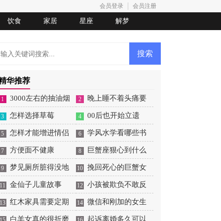
会员登录
会员注册
饮食
家居
星座
解梦
精华推荐
3000左右的抽油烟
晚上睡不着头痛要
1
2
机怎么选
怎样选择草莓
爆炸
00后也开始立遗
3
4
怎样才能增进情侣
嘱，最牵挂虚拟财产
学风水学看哪些书
5
6
之间的感情
方便面不健康
籍好
巨蟹座狠心到什么
7
8
梦见厕所脏得没地
程度
挽回死心的巨蟹女
9
10
方下脚
金仙子儿童故事
怎么做
小孩被欺负不敢反
11
12
红木家具需要定期
抗怎么教导
微信和刚加的女生
13
14
保养吗
白羊女真的很折磨
聊天开场白
起诉离婚多久可以
15
16