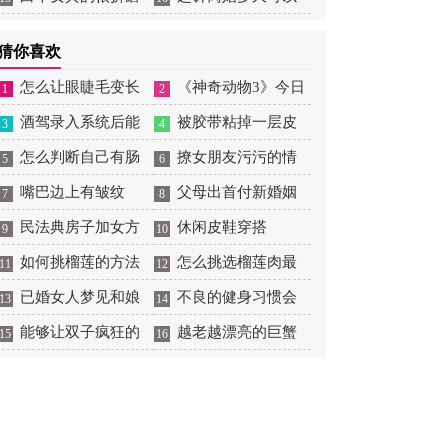
人
判离
猜你喜欢
怎么让眼睫毛变长
《神奇动物3》今日
1
2
变密
酒驾录入系统后能
首映，神奇动物齐回归
被胶带粘掉一层皮
3
4
怎么补救
怎么判断自己有肠
怎么办
撩女朋友污污的情
5
6
炎
嘴巴边上有皱纹
话套路
父母出首付新婚姻
7
8
民法典房子加女方
法怎么证明只赠予一方
休闲皮鞋穿搭
9
10
名字
如何挑榴莲的方法
怎么挑选榴莲肉最
11
12
已婚女人梦见和娘
多
不良的健身习惯会
13
14
家人在一起
能够让双子疯狂的
让你很受伤
越老越漂亮的巨蟹
15
16
星座
女人